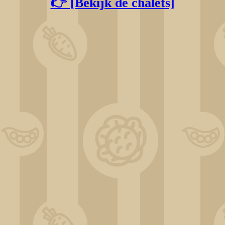
👉 [Bekijk de chalets]