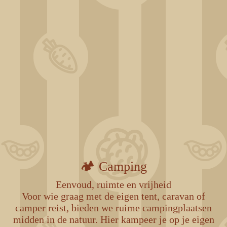
ChatGPT Image 31 déc. 2025, 11_53_14
438304949_1043286880847815_4215129661487225745_n
🏕️ Camping
Eenvoud, ruimte en vrijheid
Voor wie graag met de eigen tent, caravan of
camper reist, bieden we ruime campingplaatsen
midden in de natuur. Hier kampeer je op je eigen