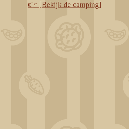
👉 [Bekijk de camping]
ChatGPT Image 31 déc. 2025, 12_44_58