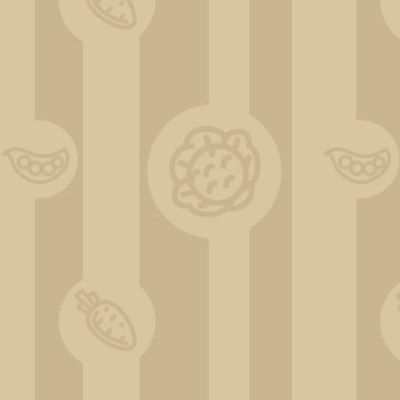
20200514_142901